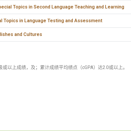
Topics in Second Language Teaching and Learning
pics in Language Testing and Assessment
hes and Cultures
级或以上成绩，及；累计成绩平均绩点（cGPA）达2.0或以上。